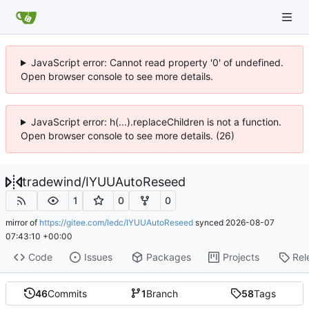
JavaScript error: Cannot read property '0' of undefined.
Open browser console to see more details.
JavaScript error: h(...).replaceChildren is not a function.
Open browser console to see more details. (26)
tradewind
/
IYUUAutoReseed
1
0
0
mirror of
https://gitee.com/ledc/IYUUAutoReseed
synced
2026-08-07
07:43:10 +00:00
Code
Issues
Packages
Projects
Rel
46
Commits
1
Branch
58
Tags