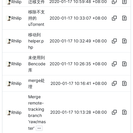
2020-01-17 10:59:48 +08:00
Rhilip
迁移文件
移除不支
2020-01-17 10:33:07 +08:00
Rhilip
持的
uTorrent
移动到
2020-01-17 10:32:49 +08:00
Rhilip
helper.p
hp
未使用到
2020-01-17 10:26:35 +08:00
Rhilip
Bencode
库
merge处
2020-01-17 10:16:41 +08:00
Rhilip
理
Merge
remote-
tracking
2020-01-17 10:13:28 +08:00
Rhilip
branch
'raw/mas
...
ter'