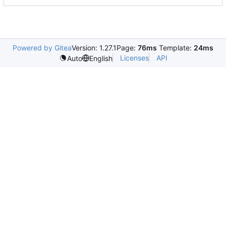
Powered by Gitea
Version: 1.27.1
Page:
76ms
Template:
24ms
Licenses
API
Auto
English