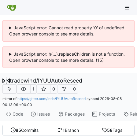
JavaScript error: Cannot read property '0' of undefined.
Open browser console to see more details.
JavaScript error: h(...).replaceChildren is not a function.
Open browser console to see more details. (15)
tradewind
/
IYUUAutoReseed
1
0
0
mirror of
https://gitee.com/ledc/IYUUAutoReseed
synced
2026-08-08
00:13:06 +00:00
Code
Issues
Packages
Projects
Rel
85
Commits
1
Branch
58
Tags