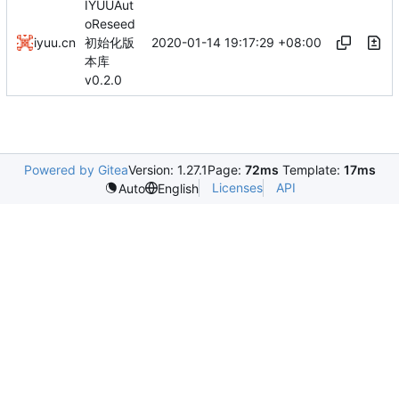
IYUUAut
oReseed
2020-01-14 19:17:29 +08:00
iyuu.cn
初始化版
本库
v0.2.0
Powered by Gitea
Version: 1.27.1
Page:
72ms
Template:
17ms
Licenses
API
Auto
English