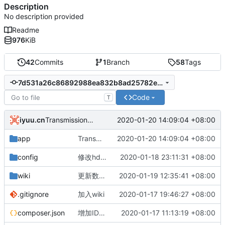
Description
No description provided
Readme
976
KiB
42
Commits
1
Branch
58
Tags
7d531a26c86892988ea832b8ad25782ee18c367d
Code
T
iyuu.cn
2020-01-20 14:09:04 +08:00
Transmission兼容支持https链接
app
Transmission兼容支持https链接
2020-01-20 14:09:04 +08:00
config
修改hdbug站点示例配置信息
2020-01-18 23:11:31 +08:00
wiki
更新数据清理
2020-01-19 12:35:41 +08:00
.gitignore
加入wiki
2020-01-17 19:46:27 +08:00
composer.json
增加IDE注释
2020-01-17 11:13:19 +08:00