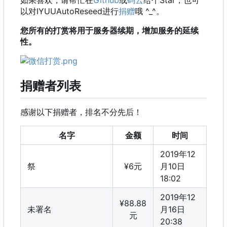
如果喜欢，请帮忙在
Github
或
码云
给个Star，也可
以对IYUUAutoReseed进行
捐赠
哦 ^_^。
您所有的打赏将用于服务器续期，增加服务的延续
性。
捐赠者列表
感谢以下捐赠者，排名不分先后！
名字
金额
时间
2019年12
祭
¥6元
月10日
18:02
2019年12
¥88.88
未署名
月16日
元
20:38