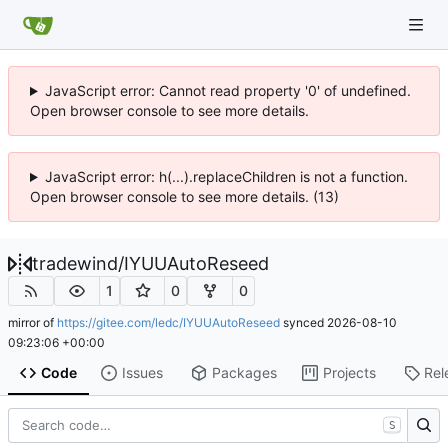
JavaScript error: Cannot read property '0' of undefined.
Open browser console to see more details.
JavaScript error: h(...).replaceChildren is not a function.
Open browser console to see more details. (13)
tradewind
/
IYUUAutoReseed
1
0
0
mirror of
https://gitee.com/ledc/IYUUAutoReseed
synced
2026-08-10
09:23:06 +00:00
Code
Issues
Packages
Projects
Rel
S