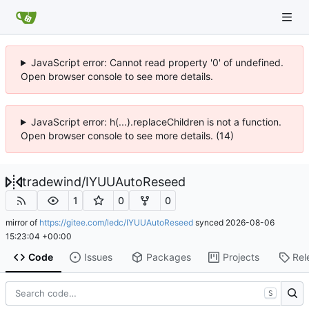
JavaScript error: Cannot read property '0' of undefined.
Open browser console to see more details.
JavaScript error: h(...).replaceChildren is not a function.
Open browser console to see more details. (14)
tradewind
/
IYUUAutoReseed
1
0
0
mirror of
https://gitee.com/ledc/IYUUAutoReseed
synced
2026-08-06
15:23:04 +00:00
Code
Issues
Packages
Projects
Rel
S