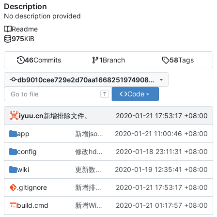
Description
No description provided
Readme
975
KiB
46
Commits
1
Branch
58
Tags
db9010cee729e2d70aa1668251974908575e8082
Code
T
iyuu.cn
2020-01-21 17:53:17 +08:00
新增排除文件。
app
新增json支持的站点列表本地化
2020-01-21 11:00:46 +08:00
config
修改hdbug站点示例配置信息
2020-01-18 23:11:31 +08:00
wiki
更新数据清理
2020-01-19 12:35:41 +08:00
.gitignore
新增排除文件。
2020-01-21 17:53:17 +08:00
build.cmd
新增Windows系统composer install安装依赖包命令
2020-01-21 01:17:57 +08:00