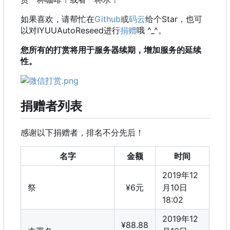
如果喜欢，请帮忙在
Github
或
码云
给个Star，也可
以对IYUUAutoReseed进行
捐赠
哦 ^_^。
您所有的打赏将用于服务器续期，增加服务的延续
性。
捐赠者列表
感谢以下捐赠者，排名不分先后！
名字
金额
时间
2019年12
祭
¥6元
月10日
18:02
2019年12
¥88.88